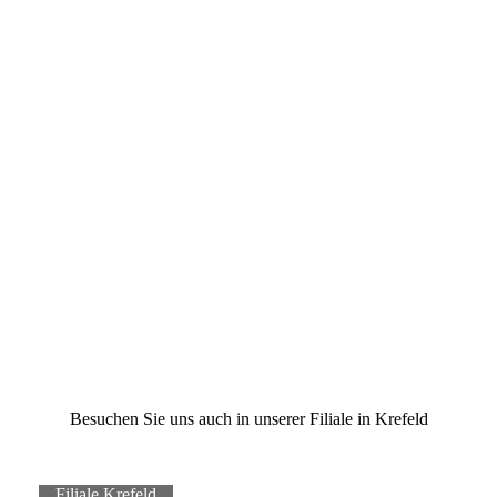
Orsaystr./Ecke Alte Schulstr.
47906 Kempen
+49 2152 517460
info@bildundkunstsommer.de
Öffnungszeiten:
Die.+Do. 10 - 14 Uhr
FR. 10-13 + 15-18 Uhr
MI.+Sa.
10 - 14 Uhr
Montag geschlossen
Besuchen Sie uns auch in unserer Filiale in Krefeld
Filiale Krefeld