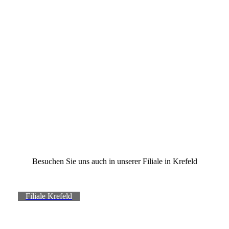
+49 2152 517460
info@bildundkunstsommer.de
Öffnungszeiten:
Die.+Do. 10 - 14 Uhr
FR. 10-13 + 15-18 Uhr
MI.+Sa.
10 - 14 Uhr
Montag geschlossen
Besuchen Sie uns auch in unserer Filiale in Krefeld
Filiale Krefeld